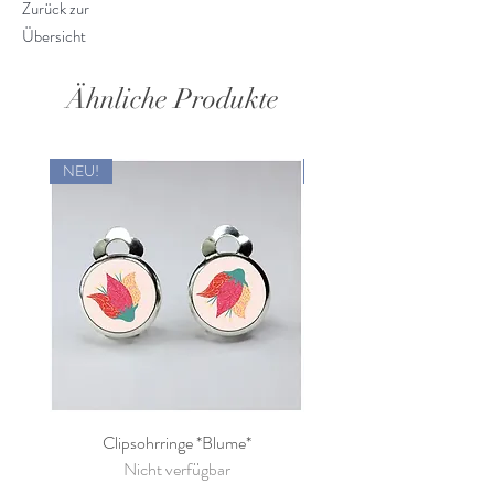
Zurück zur
dass diese mithilfe eines Perlen-
Übersicht
Adapters befestigt werden.
Der Perlen-Adapter, an welchem
das Tier mittels zweier Elastikbänder
Ähnliche Produkte
befestigt ist, wird einfach an die
mittigste Perle der Kette
NEU!
NEU!
geschraubt.
So kann dein Kind gemeinsam mit
dem tierischen Gefährten an der
Kette auf große
Entdeckertour gehen.
Zum Spielen kann das Lieblingstier
einfach wieder aus den
Tragegurten/Elastikbändern des
Perlen-Adapters entfernt werden
und schon kann der tierische
Freund auch ohne Kette gemeinsam
Clipsohrringe *Blume*
mit deinem Kind viele Abenteuer
Nicht verfügbar
erleben.