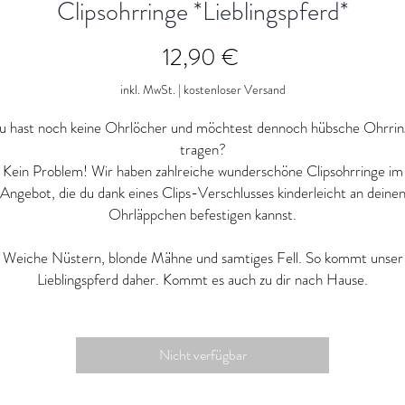
Clipsohrringe *Lieblingspferd*
Preis
12,90 €
inkl. MwSt.
|
kostenloser Versand
 hast noch keine Ohrlöcher und möchtest dennoch hübsche Ohrri
tragen?
Kein Problem! Wir haben zahlreiche wunderschöne Clipsohrringe im
Angebot, die du dank eines Clips-Verschlusses kinderleicht an deine
Ohrläppchen befestigen kannst.
Weiche Nüstern, blonde Mähne und samtiges Fell. So kommt unser
Lieblingspferd daher. Kommt es auch zu dir nach Hause.
eine Clipsohrringe kommen hübsch verpackt in einem Organza-Beut
zu dir nach Hause.
Nicht verfügbar
Bitte beachte: