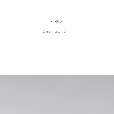
Da die Clipsohrringe nicht sehr groß sind, sind sie für Kinder unter 3
ahren nicht geeignet, da eine Gefahr des Verschluckens der Ohrrin
besteht.
Größe
Durchmesser 12mm