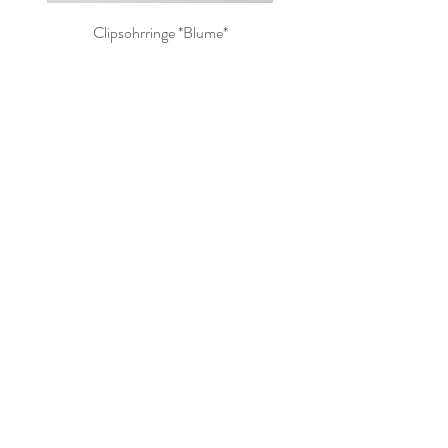
Clipsohrringe *Blume*
Nicht verfügbar
Newsletter Anmeldung
Anmelden
Folge uns
Instagram