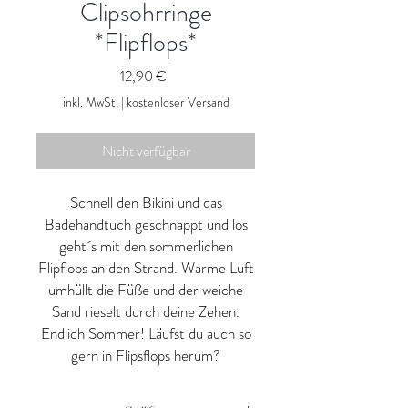
Clipsohrringe
*Flipflops*
Preis
12,90 €
inkl. MwSt.
|
kostenloser Versand
Nicht verfügbar
Schnell den Bikini und das
Badehandtuch geschnappt und los
geht´s mit den sommerlichen
Flipflops an den Strand. Warme Luft
umhüllt die Füße und der weiche
Sand rieselt durch deine Zehen.
Endlich Sommer! Läufst du auch so
gern in Flipsflops herum?
Du hast noch keine Ohrlöcher und