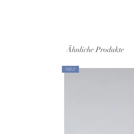
T
sc
Di
Ähnliche Produkte
NEU!
Di