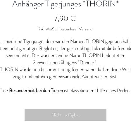
Anhänger Tigerjunges *THORIN*
Preis
7,90 €
inkl. MwSt.
|
kostenloser Versand
s niedliche Tigerjunge, dem wir den Namen THORIN gegeben hab
st ein richtig mutiger Begleiter, der gern richtig dick mit dir befreund
sein möchte. Der wunderschöne Name THORIN bedeutet im
Schwedischen übrigens "Donner".
THORIN würde sich bestimmt riesig freuen wenn du ihm deine Wel
zeigst und mit ihm gemeinsam viele Abenteuer erlebst.
Eine
Besonderheit bei den Tieren
ist, dass diese mithilfe eines Perlen
Adapters befestigt werden.
Der Perlen-Adapter, an welchem das Tier mittels zweier Elastikbände
befestigt ist, wird einfach an die mittigste Perle der Kette geschraubt
Nicht verfügbar
 kann dein Kind gemeinsam mit dem tierischen Gefährten an der Ke
auf große Entdeckertour gehen.