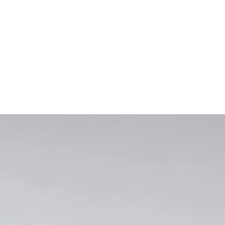
Zum Spielen kann das Lieblingstier einfach wieder aus den
ragegurten/Elastikbändern des Perlen-Adapters entfernt werden un
hon kann der tierische Freund auch ohne Kette gemeinsam mit dei
Kind viele Abenteuer erleben.
Der Perlen-Adapter ist immer dabei wenn du ein Tier bei uns bestellst
e auf den Fotos gezeigte Kette ist NICHT IM PREIS INBEGRIFF
Du findest sie aber hier:
-
Kette JONTE
Bitte beachte:
e Ketten sind für Kinder unter 3 Jahren nicht geeignet, da im Falle 
Auseinanderreißens der Kette verschluckbare Kleinteile entstehen.