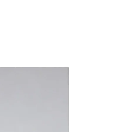
d
nem
.
EN.
NEU!
des